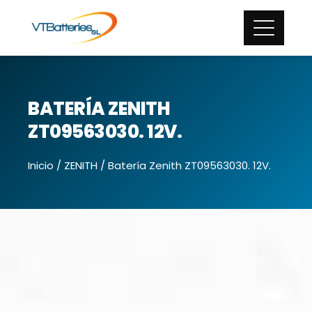
BATERÍA ZENITH
ZT09563030. 12V.
Inicio
/
ZENITH
/ Batería Zenith ZT09563030. 12V.