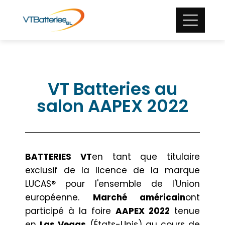
VT Batteries au
salon AAPEX 2022
BATTERIES VT
en tant que titulaire
exclusif de la licence de la marque
LUCAS® pour l'ensemble de l'Union
européenne.
Marché américain
ont
participé à la foire
AAPEX 2022
tenue
en
Las Vegas
(États-Unis) au cours de