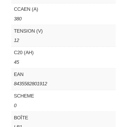
CCAEN (A)
380
TENSION (V)
12
C20 (AH)
45
EAN
8435582801912
SCHEME
0
BOÎTE