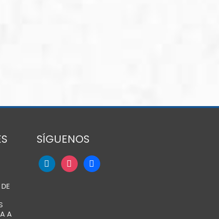
ES
SÍGUENOS
 DE
S
A A