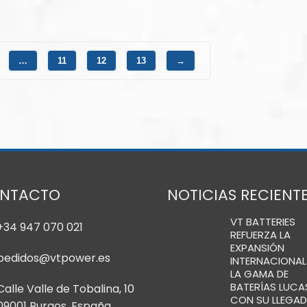
…
11
12
13
→
NTACTO
NOTICIAS RECIENT
VT BATTERIES
+34 947 070 021
REFUERZA LA
EXPANSIÓN
pedidos@vtpower.es
INTERNACIONAL
LA GAMA DE
BATERÍAS LUCA
Calle Valle de Tobalina, 10
CON SU LLEGAD
09001 Burgos, España