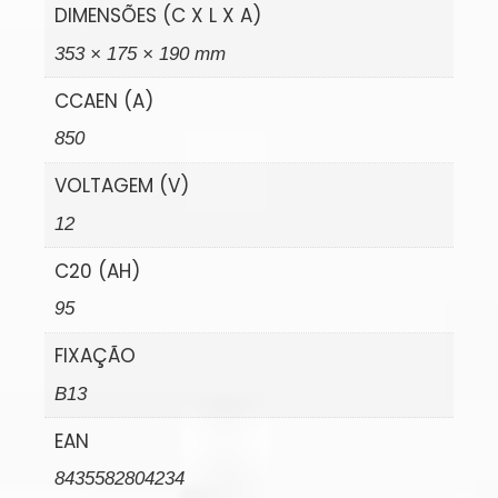
DIMENSÕES (C X L X A)
353 × 175 × 190 mm
CCAEN (A)
850
VOLTAGEM (V)
12
C20 (AH)
95
FIXAÇÃO
B13
EAN
8435582804234