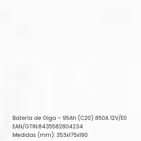
Batería de Giga – 95Ah (C20) 850A 12V/E0
EAN/GTIN:8435582804234
Medidas (mm): 353x175x190