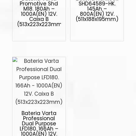
Promotive Shd
SHD64589-HK.
M18. 180Ah –
145Ah –
1000A(EN) 12V.
800A(EN) 12V.
Caixa B
(511x188x195mm)
(513x223x223mm)
Bateria Varta
Professional
Dual Purpose
LFD180. 166Ah –
1000A(EN) 12V.