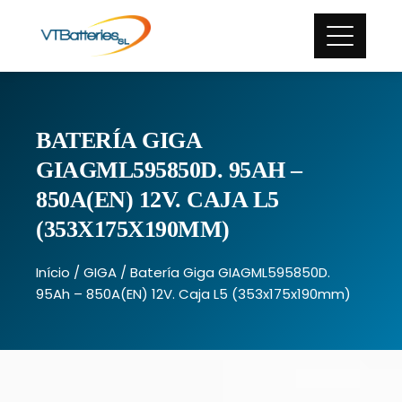
BATERÍA GIGA
GIAGML595850D. 95AH –
850A(EN) 12V. CAJA L5
(353X175X190MM)
Início
/
GIGA
/ Batería Giga GIAGML595850D.
95Ah – 850A(EN) 12V. Caja L5 (353x175x190mm)