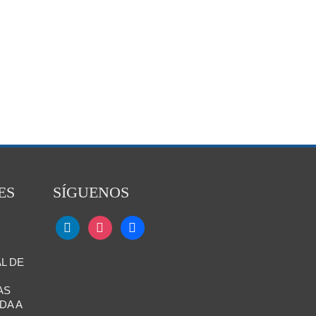
ES
SÍGUENOS
L DE
AS
DA A