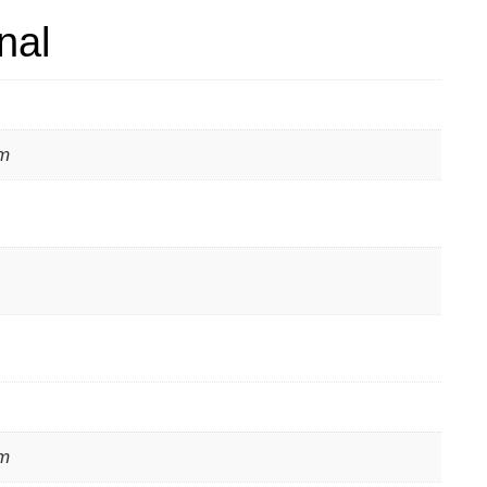
nal
mm
mm