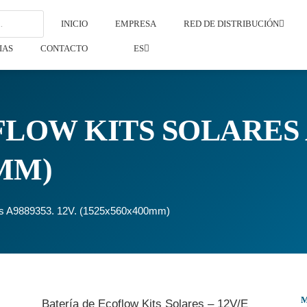
INICIO
EMPRESA
RED DE DISTRIBUCIÓN
IAS
CONTACTO
ES
LOW KITS SOLARES A9
0MM)
ares A9889353. 12V. (1525x560x400mm)
Batería de Ecoflow Kits Solares – 12V/E