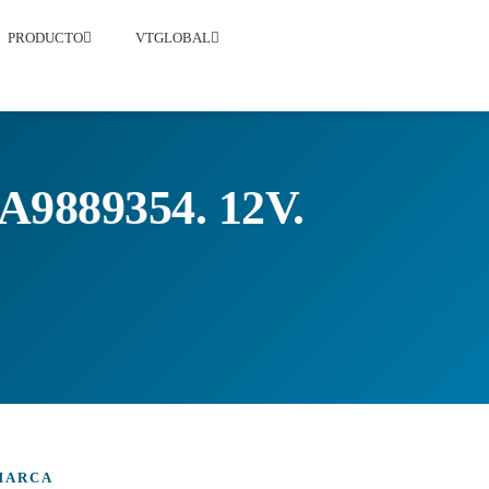
PRODUCTO
VTGLOBAL
889354. 12V.
MARCA