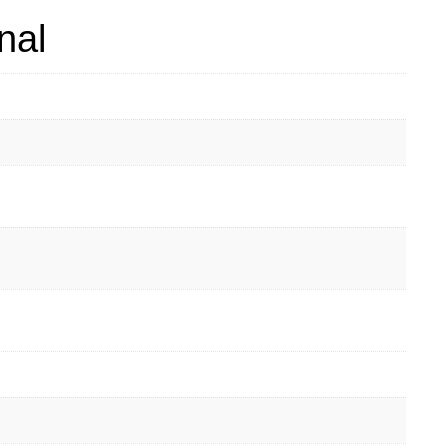
nal
m
m