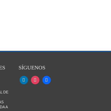
ES
SÍGUENOS
L DE
AS
DA A