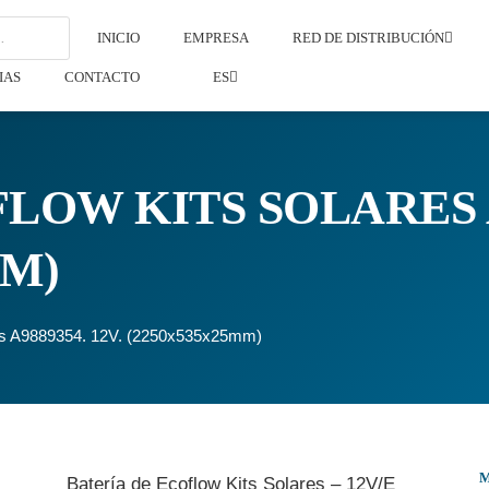
INICIO
EMPRESA
RED DE DISTRIBUCIÓN
IAS
CONTACTO
ES
LOW KITS SOLARES A9
MM)
res A9889354. 12V. (2250x535x25mm)
Batería de Ecoflow Kits Solares – 12V/E