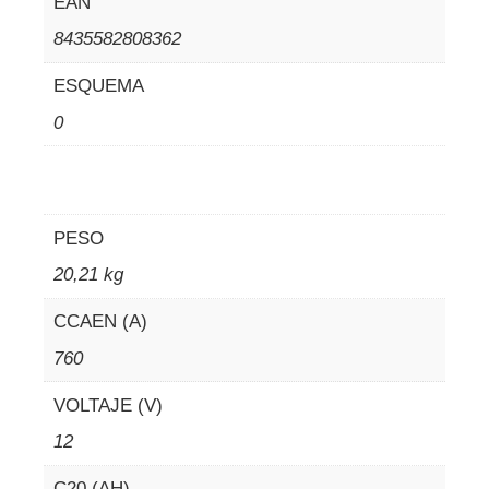
EAN
8435582808362
ESQUEMA
0
PESO
20,21 kg
CCAEN (A)
760
VOLTAJE (V)
12
C20 (AH)