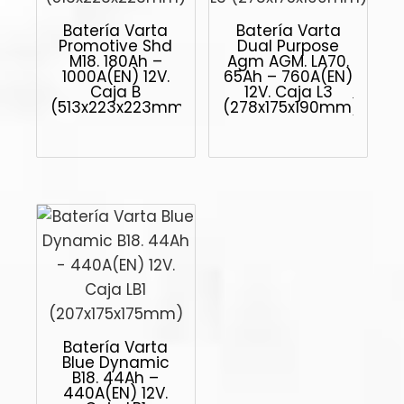
Batería Varta
Batería Varta
Promotive Shd
Dual Purpose
M18. 180Ah –
Agm AGM. LA70.
1000A(EN) 12V.
65Ah – 760A(EN)
Caja B
12V. Caja L3
(513x223x223mm)
(278x175x190mm)
Batería Varta
Blue Dynamic
B18. 44Ah –
440A(EN) 12V.