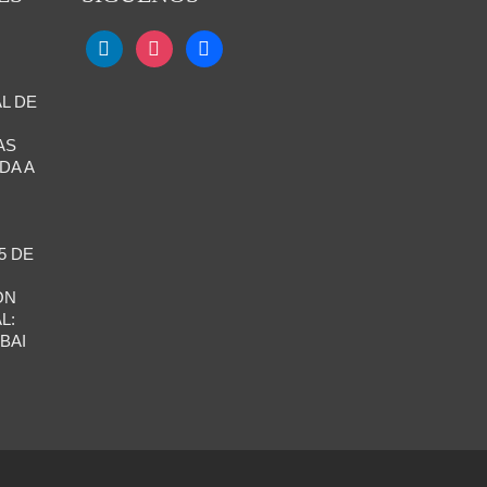
L DE
AS
DA A
5 DE
ÓN
L:
BAI