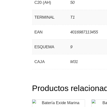
C20 (AH)
50
TERMINAL
T1
EAN
4016987113455
ESQUEMA
9
CAJA
M31
Productos relaciona