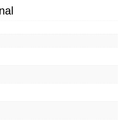
nal
m