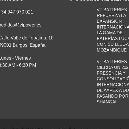
VT BATTERIES
+34 947 070 021
REFUERZA LA
EXPANSIÓN
pedidos@vtpower.es
INTERNACIONA
LA GAMA DE
Calle Valle de Tobalina, 10
BATERÍAS LUC
CON SU LLEGA
09001 Burgos, España
MOZAMBIQUE
Lunes - Viernes
VT BATTERIES
8:30 AM - 6:30 PM
CIERRA UN 202
PRESENCIA Y
CONSOLIDACI
INTERNACIONA
DE AAPEX A DU
PASANDO POR
SHANGAI