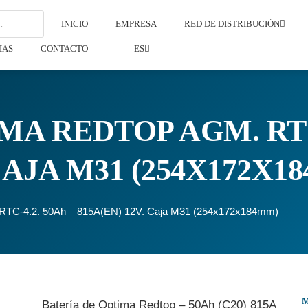
INICIO
EMPRESA
RED DE DISTRIBUCIÓN
IAS
CONTACTO
ES
MA REDTOP AGM. RTC-
 CAJA M31 (254X172X1
 RTC-4.2. 50Ah – 815A(EN) 12V. Caja M31 (254x172x184mm)
Batería de Optima Redtop – 50Ah (C20) 815A