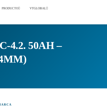
PRODUCTO
VTGLOBAL
4.2. 50AH –
84MM)
MARCA