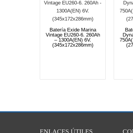
Batería Exide Marina
Bat
Vintage EU260-6. 260Ah
Dyna
– 1300A(EN) 6V.
750A(
(345x172x286mm)
(2
ENLACES ÚTILES
CO