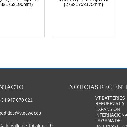
78x175x190mm)
(278x175x175mm)
NTACTO
NOTICIAS RECIENT
VT BATTERIES
+34 947 070 021
REFUERZA LA
EXPANSIÓN
pedidos@vtpower.es
INTERNACIONA
LA GAMA DE
Calle Valle de Tobalina, 10
BATERÍAS LUC