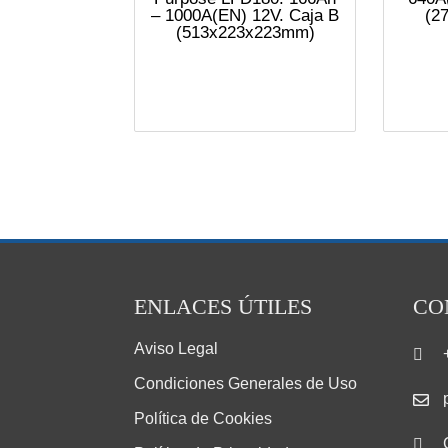
– 1000A(EN) 12V. Caja B
(2
(513x223x223mm)
ENLACES ÚTILES
CO
Aviso Legal
Condiciones Generales de Uso
Política de Cookies