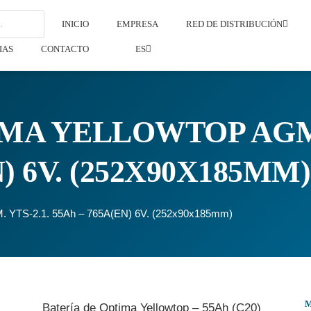
INICIO
EMPRESA
RED DE DISTRIBUCIÓN
IAS
CONTACTO
ES
MA YELLOWTOP AGM. 
) 6V. (252X90X185MM)
GM. YTS-2.1. 55Ah – 765A(EN) 6V. (252x90x185mm)
Batería de Optima Yellowtop – 55Ah (C20)