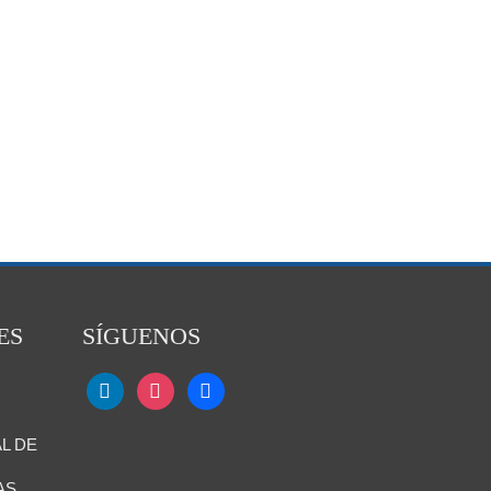
ES
SÍGUENOS
L DE
AS