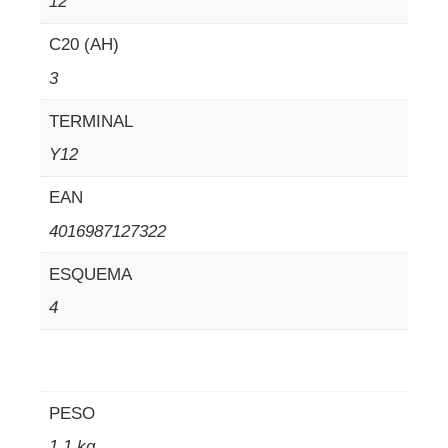
12
C20 (AH)
3
TERMINAL
Y12
EAN
4016987127322
ESQUEMA
4
PESO
1,1 kg