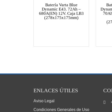
Batería Varta Blue
Bat
Dynamic E43. 72Ah –
Dynam
680A(EN) 12V. Caja LB3
70Ah
(278x175x175mm)
(2
ENLACES ÚTILES
CO
Aviso Legal
Condiciones Generales de Uso