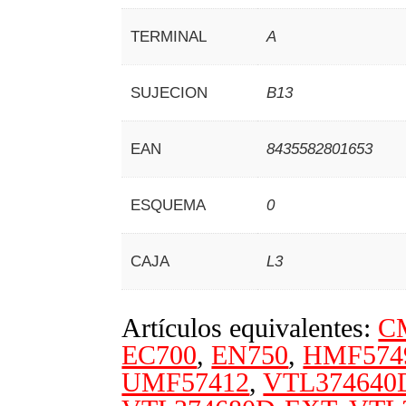
TERMINAL
A
SUJECION
B13
EAN
8435582801653
ESQUEMA
0
CAJA
L3
Artículos equivalentes:
C
EC700
,
EN750
,
HMF574
UMF57412
,
VTL374640