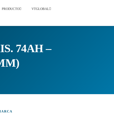
PRODUCTO
VTGLOBAL
S. 74AH –
9MM)
MARCA