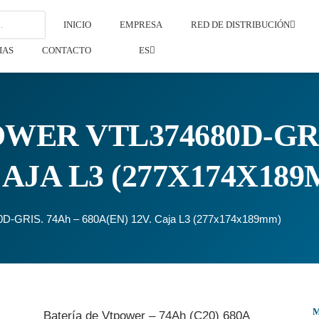
INICIO
EMPRESA
RED DE DISTRIBUCIÓN
IAS
CONTACTO
ES
WER VTL374680D-GRI
 CAJA L3 (277X174X18
80D-GRIS. 74Ah – 680A(EN) 12V. Caja L3 (277x174x189mm)
Batería de Vtpower – 74Ah (C20) 680A