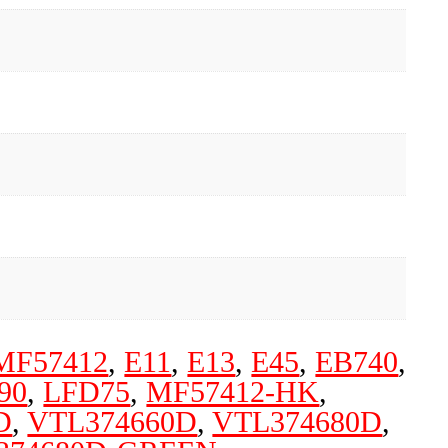
MF57412
,
E11
,
E13
,
E45
,
EB740
,
90
,
LFD75
,
MF57412-HK
,
D
,
VTL374660D
,
VTL374680D
,