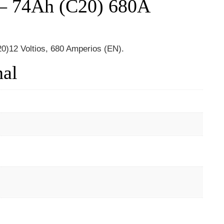
 – 74Ah (C20) 680A
0)12 Voltios, 680 Amperios (EN).
nal
m