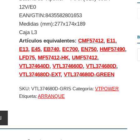
12V/E0
EAN/GTIN:8435582801653
Medidas (mm):277x174x189
Caja L3
Artículos equivalentes:
CMF57412
,
E11
,
E13
,
E45
,
EB740
,
EC700
,
EN750
,
HMF57490
,
LFD75
,
MF57412-HK
,
UMF57412
,
VTL374640D
,
VTL374660D
,
VTL374680D
,
VTL374680D-EXT
,
VTL374680D-GREEN
SKU:
VTL374680D-GRIS
Categoría:
VTPOWER
Etiqueta:
ARRANQUE
l