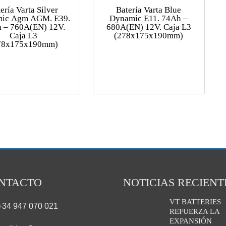
ería Varta Silver
Batería Varta Blue
ic Agm AGM. E39.
Dynamic E11. 74Ah –
 – 760A(EN) 12V.
680A(EN) 12V. Caja L3
Caja L3
(278x175x190mm)
78x175x190mm)
NTACTO
NOTICIAS RECIENT
VT BATTERIES
+34 947 070 021
REFUERZA LA
EXPANSIÓN