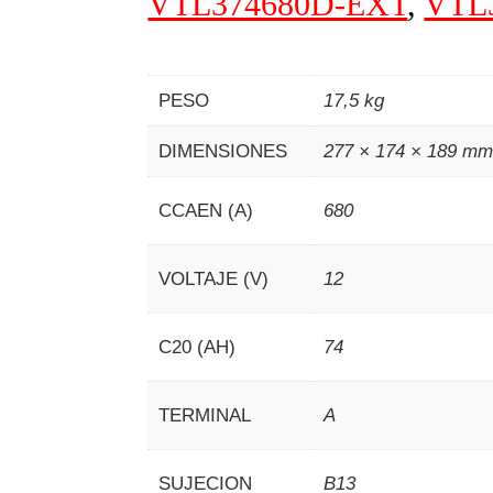
VTL374680D-EXT
,
VTL
PESO
17,5 kg
DIMENSIONES
277 × 174 × 189 m
CCAEN (A)
680
VOLTAJE (V)
12
C20 (AH)
74
TERMINAL
A
SUJECION
B13