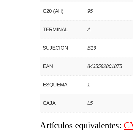
C20 (AH)
95
TERMINAL
A
SUJECION
B13
EAN
8435582801875
ESQUEMA
1
CAJA
L5
Artículos equivalentes:
C