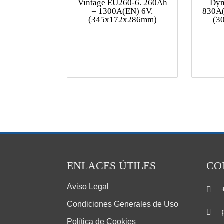
Vintage EU260-6. 260Ah
Dyn
– 1300A(EN) 6V.
830A(
(345x172x286mm)
(3
ENLACES ÚTILES
CO
Aviso Legal
Condiciones Generales de Uso
Política de Cookies