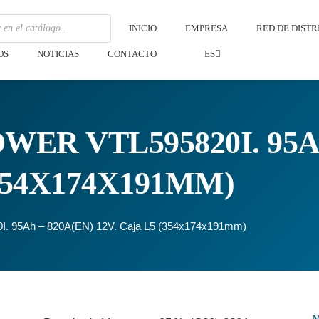
INICIO
EMPRESA
RED DE DIST
OS
NOTICIAS
CONTACTO
ES
ER VTL595820I. 95A
(354X174X191MM)
0I. 95Ah – 820A(EN) 12V. Caja L5 (354x174x191mm)