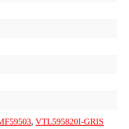
MF59503
,
VTL595820I-GRIS