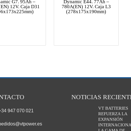
amic G7. 95Ah –
Dynamic E44. 77Ah –
EN) 12V. Caja D31
780A(EN) 12V. Caja L3
06x173x225mm)
(278x175x190mm)
NTACTO
NOTICIAS RECIENT
VT BATTERIES
+34 947 070 021
REFUERZA LA
EXPANSIÓN
pedidos@vtpower.es
INTERNACIONA
LA GAMA DE