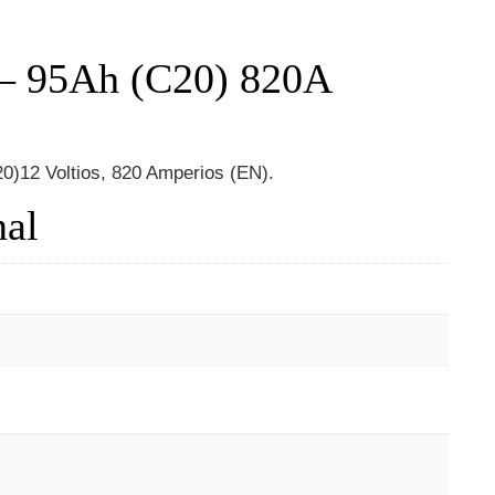
 – 95Ah (C20) 820A
0)12 Voltios, 820 Amperios (EN).
nal
m