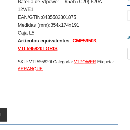
Batería de Vtpower – 95Ah (C20) 820A
12V/E1
EAN/GTIN:8435582801875
Medidas (mm):354x174x191
Caja L5
Artículos equivalentes:
CMF59503
,
VTL595820I-GRIS
SKU:
VTL595820I
Categoría:
VTPOWER
Etiqueta:
ARRANQUE
l