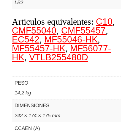
LB2
Artículos equivalentes:
C10
,
CMF55040
,
CMF55457
,
EC542
,
MF55046-HK
,
MF55457-HK
,
MF56077-
HK
,
VTLB255480D
PESO
14,2 kg
DIMENSIONES
242 × 174 × 175 mm
CCAEN (A)