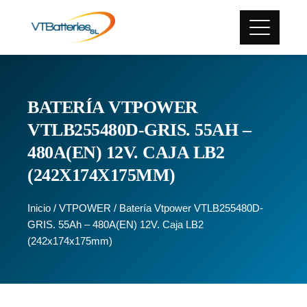
BATERÍA VTPOWER
VTLB255480D-GRIS. 55AH –
480A(EN) 12V. CAJA LB2
(242X174X175MM)
Inicio
/
VTPOWER
/ Batería Vtpower VTLB255480D-
GRIS. 55Ah – 480A(EN) 12V. Caja LB2
(242x174x175mm)