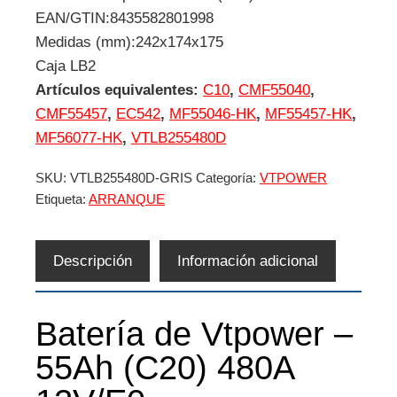
EAN/GTIN:8435582801998
Medidas (mm):242x174x175
Caja LB2
Artículos equivalentes:
C10
,
CMF55040
,
CMF55457
,
EC542
,
MF55046-HK
,
MF55457-HK
,
MF56077-HK
,
VTLB255480D
SKU:
VTLB255480D-GRIS
Categoría:
VTPOWER
Etiqueta:
ARRANQUE
Descripción
Información adicional
Batería de Vtpower –
55Ah (C20) 480A