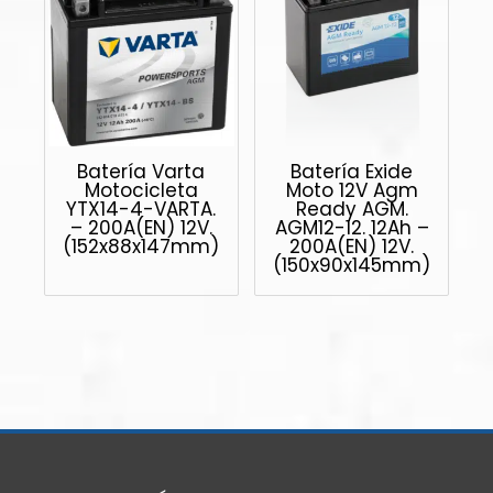
Batería Varta
Batería Exide
Motocicleta
Moto 12V Agm
YTX14-4-VARTA.
Ready AGM.
– 200A(EN) 12V.
AGM12-12. 12Ah –
(152x88x147mm)
200A(EN) 12V.
(150x90x145mm)