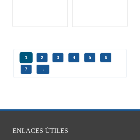
1
2
3
4
5
6
7
→
ENLACES ÚTILES