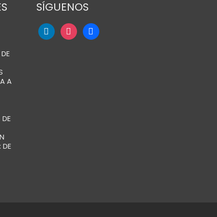
ES
SÍGUENOS
 DE
S
A A
 DE
N
 DE