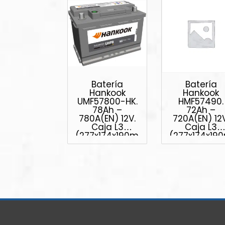
Batería
Batería
Hankook
Hankook
UMF57800-HK.
HMF57490.
78Ah –
72Ah –
780A(EN) 12V.
720A(EN) 12V
Caja L3
Caja L3
(277x174x190mm)
(277x174x1